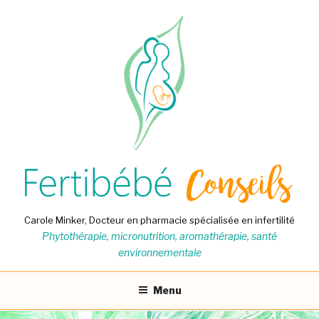
Aller
au
contenu
principal
Carole Minker, Docteur en pharmacie spécialisée en infertilité
Phytothérapie, micronutrition, aromathérapie, santé
environnementale
Menu